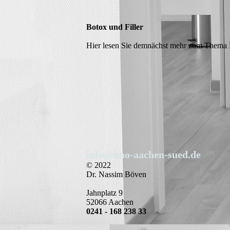
Botox und Filler
Hier lesen Sie demnächst mehr zum Thema B
info@hno-aachen-sued.de
© 2022
Dr. Nassim Böven
Jahnplatz 9
52066 Aachen
0241 - 168 238 33